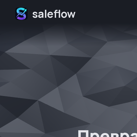
saleflow
Превра